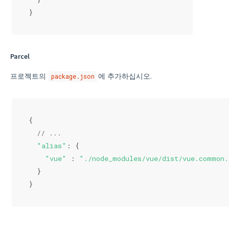
}
Parcel
프로젝트의
에 추가하십시오.
package.json
{
// ...
"alias"
: {
"vue"
 : 
"./node_modules/vue/dist/vue.common
  }
}