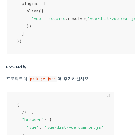
  plugins: [
    alias({
'vue'
: 
require
.resolve(
'vue/dist/vue.esm.j
    })
  ]
})
Browserify
프로젝트의
에 추가하십시오.
package.json
{
// ...
"browser"
: {
"vue"
: 
"vue/dist/vue.common.js"
  }