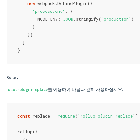
new
 webpack.DefinePlugin({
'process.env'
: {
        NODE_ENV: 
JSON
.stringify(
'production'
)
      }
    })
  ]
}
Rollup
rollup-plugin-replace
를 이용하여 다음과 같이 사용하십시오.
const
 replace = 
require
(
'rollup-plugin-replace'
)
rollup({
// ...