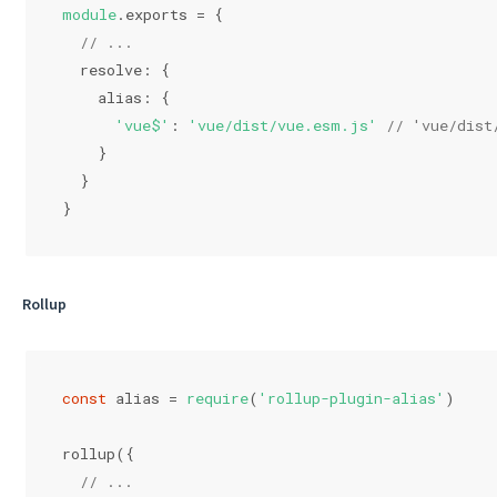
module
.exports = {
// ...
  resolve: {
    alias: {
'vue$'
: 
'vue/dist/vue.esm.js'
// 'vue/dis
    }
  }
}
Rollup
const
 alias = 
require
(
'rollup-plugin-alias'
)
rollup({
// ...