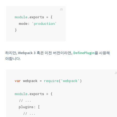
module
.exports = {
  mode: 
'production'
}
하지만, Webpack 3 혹은 이전 버전이라면,
DefinePlugin
을 사용해
야합니다.
var
 webpack = 
require
(
'webpack'
)
module
.exports = {
// ...
  plugins: [
// ...