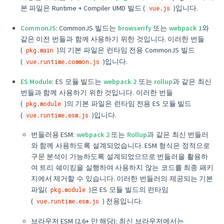
본 파일은 Runtime + Compiler UMD 빌드 (
)입니다.
vue.js
CommonJS
: CommonJS 빌드는
browserify
또는
webpack 1
와
같은 이전 번들과 함께 사용하기 위한 것입니다. 이러한 번들
(
)의 기본 파일은 런타임 전용 CommonJS 빌드
pkg.main
(
)입니다.
vue.runtime.common.js
ES Module
: ES 모듈 빌드는
webpack 2
또는
rollup
과 같은 최신
번들과 함께 사용하기 위한 것입니다. 이러한 번들
(
)의 기본 파일은 런타임 전용 ES 모듈 빌드
pkg.module
(
)입니다.
vue.runtime.esm.js
번들러용 ESM:
webpack 2
또는
Rollup
과 같은 최신 번들러
와 함께 사용하도록 설계되었습니다. ESM 형식은 정적으로
구문 분석이 가능하도록 설계되었으므로 번들러을 활용하
여 트리 쉐이킹을 실행하여 사용하지 않는 코드를 최종 패키
지에서 제거할 수 있습니다. 이러한 번들러의 제공되는 기본
파일(
)은 ES 모듈 빌드의 런타임
pkg.module
(
) 전용입니다.
vue.runtime.esm.js
브라우저 ESM (2.6+ 만 해당): 최신 브라우저에서는