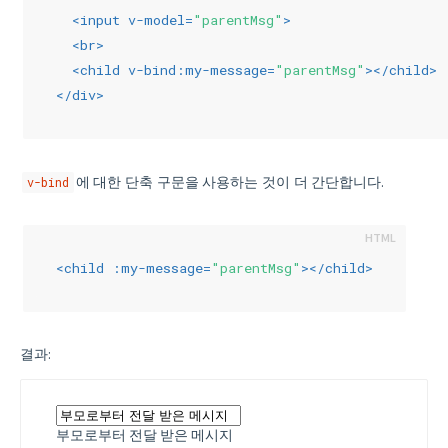
<
input
v-model
=
"parentMsg"
>
<
br
>
<
child
v-bind:my-message
=
"parentMsg"
>
</
child
>
</
div
>
에 대한 단축 구문을 사용하는 것이 더 간단합니다.
v-bind
<
child
:my-message
=
"parentMsg"
>
</
child
>
결과:
부모로부터 전달 받은 메시지