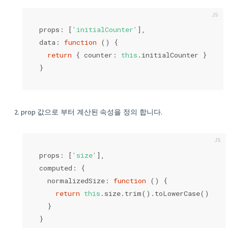
props: [
'initialCounter'
],
data: 
function
 (
) 
{
return
 { 
counter
: 
this
.initialCounter }
}
prop 값으로 부터 계산된 속성을 정의 합니다.
props: [
'size'
],
computed: {
  normalizedSize: 
function
 (
) 
{
return
this
.size.trim().toLowerCase()
  }
}