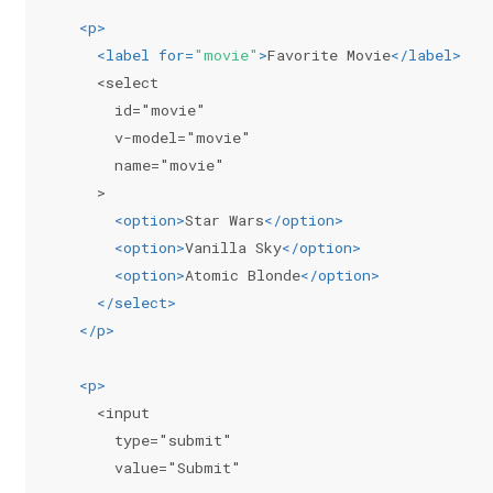
<
p
>
<
label
for
=
"movie"
>
Favorite Movie
</
label
>
    <select
      id="movie"
      v-model="movie"
      name="movie"
    >
<
option
>
Star Wars
</
option
>
<
option
>
Vanilla Sky
</
option
>
<
option
>
Atomic Blonde
</
option
>
</
select
>
</
p
>
<
p
>
    <input
      type="submit"
      value="Submit"