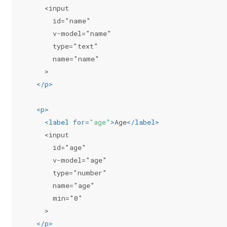
    <input
      id="name"
      v-model="name"
      type="text"
      name="name"
    >
</
p
>
<
p
>
<
label
for
=
"age"
>
Age
</
label
>
    <input
      id="age"
      v-model="age"
      type="number"
      name="age"
      min="0"
    >
</
p
>