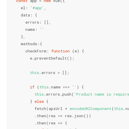
const
 app = 
new
 Vue({
  el: 
'#app'
,
  data: {
    errors: [],
    name: 
''
  },
  methods:{
    checkForm: 
function
 (
e
) 
{
      e.preventDefault();
this
.errors = [];
if
 (
this
.name === 
''
) {
this
.errors.push(
'Product name is requir
      } 
else
 {
        fetch(apiUrl + 
encodeURIComponent
(
this
.n
        .then(
res
 =>
 res.json())
        .then(
res
 =>
 {