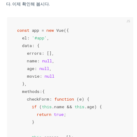
다. 이제 확인해 봅시다.
const
 app = 
new
 Vue({
  el: 
'#app'
,
  data: {
    errors: [],
    name: 
null
,
    age: 
null
,
    movie: 
null
  },
  methods:{
    checkForm: 
function
 (
e
) 
{
if
 (
this
.name && 
this
.age) {
return
true
;
      }