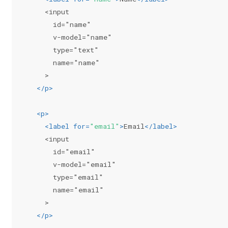
    <input
      id="name"
      v-model="name"
      type="text"
      name="name"
    >
</
p
>
<
p
>
<
label
for
=
"email"
>
Email
</
label
>
    <input
      id="email"
      v-model="email"
      type="email"
      name="email"
    >
</
p
>