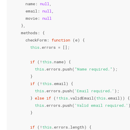
    name: 
null
,
    email: 
null
,
    movie: 
null
  },
  methods: {
    checkForm: 
function
 (
e
) 
{
this
.errors = [];
if
 (!
this
.name) {
this
.errors.push(
"Name required."
);
      }
if
 (!
this
.email) {
this
.errors.push(
'Email required.'
);
      } 
else
if
 (!
this
.validEmail(
this
.email)) {
this
.errors.push(
'Valid email required.'
      }
if
 (!
this
.errors.length) {