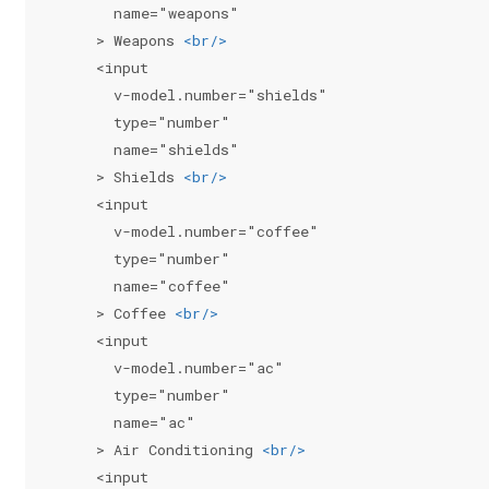
      name="weapons"
    > Weapons 
<
br
/>
    <input
      v-model.number="shields"
      type="number"
      name="shields"
    > Shields 
<
br
/>
    <input
      v-model.number="coffee"
      type="number"
      name="coffee"
    > Coffee 
<
br
/>
    <input
      v-model.number="ac"
      type="number"
      name="ac"
    > Air Conditioning 
<
br
/>
    <input