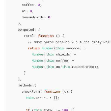
    coffee: 
0
,
    ac: 
0
,
    mousedroids: 
0
  },
  computed: {
     total: 
function
 (
) 
{
// must parse because Vue turns empty val
return
Number
(
this
.weapons) +
Number
(
this
.shields) +
Number
(
this
.coffee) +
Number
(
this
.ac+
this
.mousedroids);
     }
  },
  methods:{
    checkForm: 
function
 (
e
) 
{
this
.errors = [];
if
 (
this
.total != 
100
) {