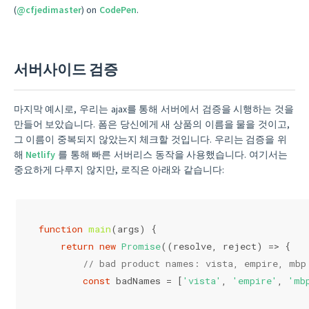
(
@cfjedimaster
) on
CodePen
.
서버사이드 검증
마지막 예시로, 우리는 ajax를 통해 서버에서 검증을 시행하는 것을
만들어 보았습니다. 폼은 당신에게 새 상품의 이름을 물을 것이고,
그 이름이 중복되지 않았는지 체크할 것입니다. 우리는 검증을 위
해
Netlify
를 통해 빠른 서버리스 동작을 사용했습니다. 여기서는
중요하게 다루지 않지만, 로직은 아래와 같습니다:
function
main
(
args
) 
{
return
new
Promise
(
(
resolve, reject
) =>
 {
// bad product names: vista, empire, mbp
const
 badNames = [
'vista'
, 
'empire'
, 
'mb