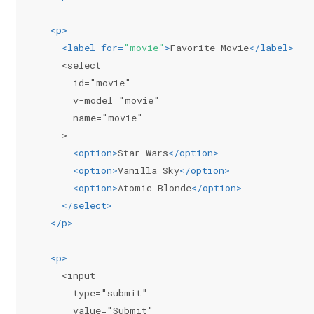
<
p
>
<
label
for
=
"movie"
>
Favorite Movie
</
label
>
    <select
      id="movie"
      v-model="movie"
      name="movie"
    >
<
option
>
Star Wars
</
option
>
<
option
>
Vanilla Sky
</
option
>
<
option
>
Atomic Blonde
</
option
>
</
select
>
</
p
>
<
p
>
    <input
      type="submit"
      value="Submit"