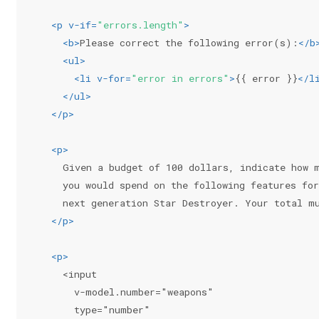
<
p
v-if
=
"errors.length"
>
<
b
>
Please correct the following error(s):
</
b
<
ul
>
<
li
v-for
=
"error in errors"
>
{{ error }}
</
l
</
ul
>
</
p
>
<
p
>
    Given a budget of 100 dollars, indicate how 
    you would spend on the following features for
    next generation Star Destroyer. Your total m
</
p
>
<
p
>
    <input
      v-model.number="weapons"
      type="number"