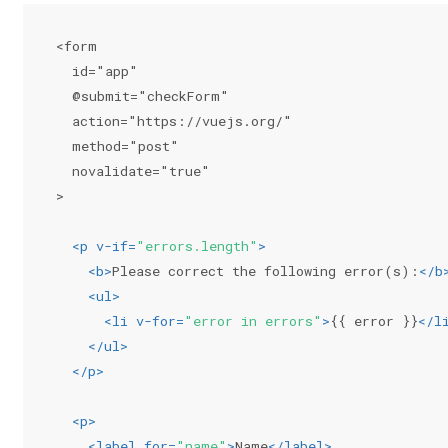
<form
  id="app"
  @submit="checkForm"
  action="https://vuejs.org/"
  method="post"
  novalidate="true"
>
<
p
v-if
=
"errors.length"
>
<
b
>
Please correct the following error(s):
</
b
<
ul
>
<
li
v-for
=
"error in errors"
>
{{ error }}
</
l
</
ul
>
</
p
>
<
p
>
<
label
for
=
"name"
>
Name
</
label
>