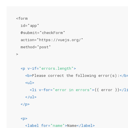
<form
  id="app"
  @submit="checkForm"
  action="https://vuejs.org/"
  method="post"
>
<
p
v-if
=
"errors.length"
>
<
b
>
Please correct the following error(s):
</
b
<
ul
>
<
li
v-for
=
"error in errors"
>
{{ error }}
</
l
</
ul
>
</
p
>
<
p
>
<
label
for
=
"name"
>
Name
</
label
>