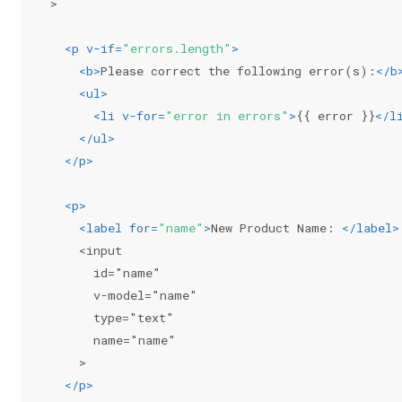
>
<
p
v-if
=
"errors.length"
>
<
b
>
Please correct the following error(s):
</
b
<
ul
>
<
li
v-for
=
"error in errors"
>
{{ error }}
</
l
</
ul
>
</
p
>
<
p
>
<
label
for
=
"name"
>
New Product Name: 
</
label
>
    <input
      id="name"
      v-model="name"
      type="text"
      name="name"
    >
</
p
>